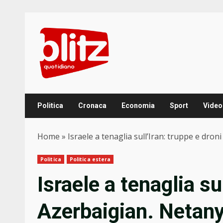
Skip
to
content
Politica
Cronaca
Economia
Sport
Video
Home
»
Israele a tenaglia sull’Iran: truppe e dro
Politica
Politica estera
Israele a tenaglia su
Azerbaigian. Netany