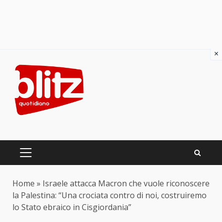
×
Skip
to
content
PRIMARY
MENU
Home
»
Israele attacca Macron che vuole riconoscere
la Palestina: “Una crociata contro di noi, costruiremo
lo Stato ebraico in Cisgiordania”