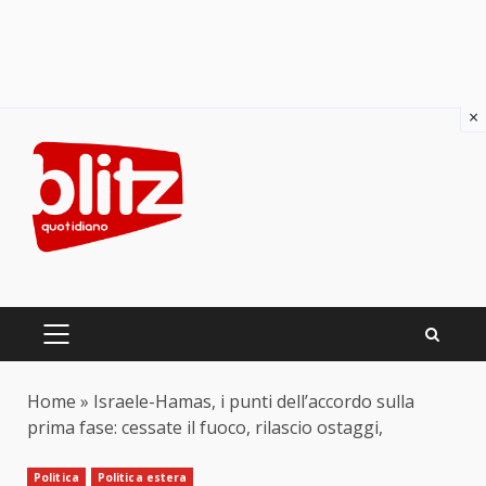
×
Skip
to
content
PRIMARY
MENU
Home
»
Israele-Hamas, i punti dell’accordo sulla
prima fase: cessate il fuoco, rilascio ostaggi,
Politica
Politica estera