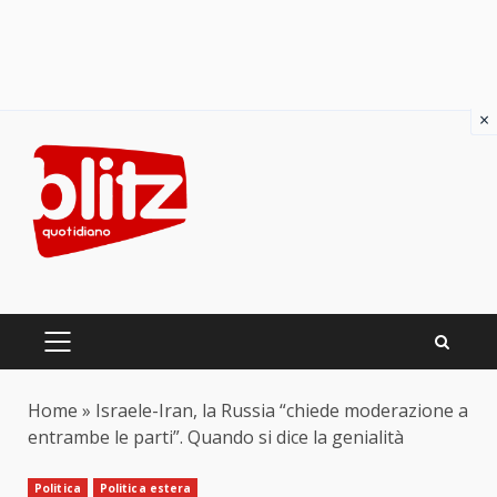
×
Skip
to
content
PRIMARY
MENU
Home
»
Israele-Iran, la Russia “chiede moderazione a
entrambe le parti”. Quando si dice la genialità
Politica
Politica estera