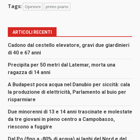
Tags:
Opinioni
primo piano
ARTICOLI RECENTI
Cadono dal cestello elevatore, gravi due giardinieri
di 40 e 67 anni
Precipita per 50 metri dal Latemar, morta una
ragazza di 14 anni
A Budapest poca acqua nel Danubio per siccità: cala
la produzione di elettricità, Parlamento al buio per
risparmiare
Due minorenni di 13 e 14 anni trascinate e molestate
da tre giovani in pieno centro a Campobasso,
riescono a fuggire
Dal Po (fino a -80% di acqua) ai laghi del Nord e del