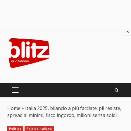
×
Skip
to
content
PRIMARY
MENU
Home
»
Italia 2025, bilancio a più facciate: pil resiste,
spread ai minimi, fisco ingordo, milioni senza soldi
Politica
Politica Italiana