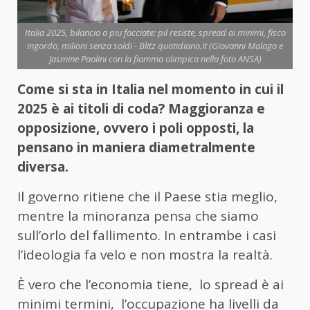
Italia 2025, bilancio a piu facciate: pil resiste, spread ai minimi, fisco
ingordo, milioni senza soldi - Blitz quotidiano.it (Giovanni Malago e
Jasmine Paolini con la fiamma olimpica nella foto ANSA)
Come si sta in Italia nel momento in cui il
2025 è ai titoli di coda? Maggioranza e
opposizione, ovvero i poli opposti, la
pensano in maniera diametralmente
diversa.
Il governo ritiene che il Paese stia meglio,
mentre la minoranza pensa che siamo
sull’orlo del fallimento. In entrambe i casi
l’ideologia fa velo e non mostra la realtà.
È vero che l’economia tiene, lo spread è ai
minimi termini, l’occupazione ha livelli da