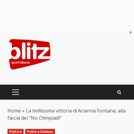
×
Skip
to
content
PRIMARY
MENU
Home
»
La bellissima vittoria di Arianna Fontana, alla
faccia dei “No Olimpiadi”
Politica
Politica Italiana