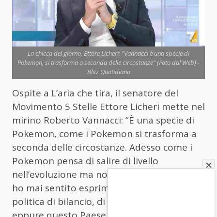
La chicca del giorno, Ettore Licheri: "Vannacci è una specie di
Pokemon, si trasforma a seconda delle circostanze" (Foto dal Web) -
Blitz Quotidiano
Ospite a L’aria che tira, il senatore del
Movimento 5 Stelle Ettore Licheri mette nel
mirino Roberto Vannacci: “È una specie di
Pokemon, come i Pokemon si trasforma a
seconda delle circostanze. Adesso come i
Pokemon pensa di salire di livello
nell’evoluzione ma non ce la fa. Io non gli
ho mai sentito esprimere un pensiero di
politica di bilancio, di politica economica
eppure questo Paese si sta dibattendo