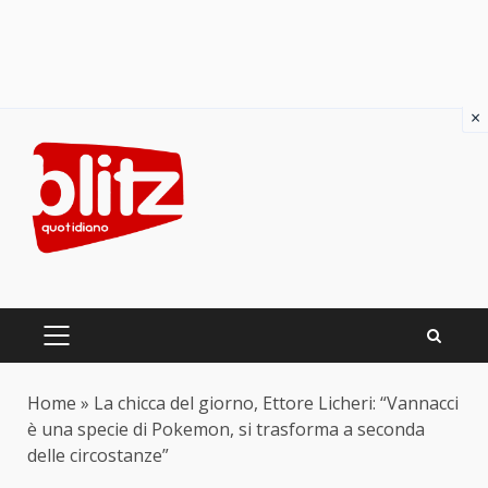
×
Skip
to
content
PRIMARY
MENU
Home
»
La chicca del giorno, Ettore Licheri: “Vannacci
è una specie di Pokemon, si trasforma a seconda
delle circostanze”