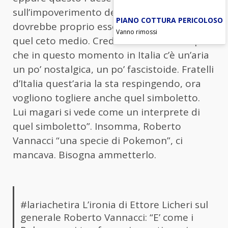
sull’impoverimento del ceto medio. Lui
PIANO COTTURA PERICOLOSO
dovrebbe proprio essere un interprete di
Vanno rimossi
quel ceto medio. Credo che lui abbia capito
che in questo momento in Italia c’è un’aria
un po’ nostalgica, un po’ fascistoide. Fratelli
d’Italia quest’aria la sta respingendo, ora
vogliono togliere anche quel simboletto.
Lui magari si vede come un interprete di
quel simboletto”. Insomma, Roberto
Vannacci “una specie di Pokemon”, ci
mancava. Bisogna ammetterlo.
#lariachetira
L’ironia di Ettore Licheri sul
generale Roberto Vannacci: “E’ come i