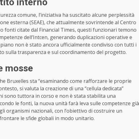
tito interno
curezza comune, l’iniziativa ha suscitato alcune perplessità
’azione esterna (SEAE), che attualmente sovrintende al Centro
ndo fonti citate dal Financial Times, questi funzionari temono
mpetenze dell’Intcen, generando duplicazioni operative e
l piano non è stato ancora ufficialmente condiviso con tutti i
ito sulla trasparenza e sul coordinamento del progetto.
me mosse
e Bruxelles sta “esaminando come rafforzare le proprie
contesto, si valuta la creazione di una “cellula dedicata”
ni sono tuttora in corso e non è stata stabilita una
secondo le fonti, la nuova unità farà leva sulle competenze già
li organismi nazionali, con l’obiettivo di costruire un
frontare le sfide globali in modo unitario.