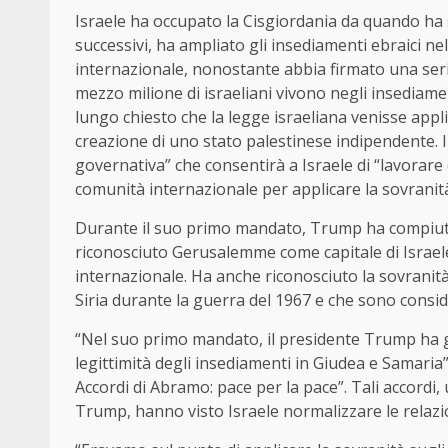
Israele ha occupato la Cisgiordania da quando ha s
successivi, ha ampliato gli insediamenti ebraici nel
internazionale, nonostante abbia firmato una serie 
mezzo milione di israeliani vivono negli insediamen
lungo chiesto che la legge israeliana venisse appl
creazione di uno stato palestinese indipendente. 
governativa” che consentirà a Israele di “lavorar
comunità internazionale per applicare la sovranit
Durante il suo primo mandato, Trump ha compiuto d
riconosciuto Gerusalemme come capitale di Israel
internazionale. Ha anche riconosciuto la sovranità 
Siria durante la guerra del 1967 e che sono consid
“Nel suo primo mandato, il presidente Trump ha gu
legittimità degli insediamenti in Giudea e Samaria
Accordi di Abramo: pace per la pace”. Tali accordi, 
Trump, hanno visto Israele normalizzare le relazi