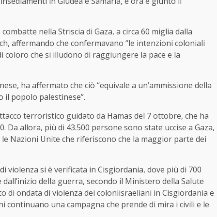
 insediamenti in Giudea e Samaria, e ora è giunto il
combatte nella Striscia di Gaza, a circa 60 miglia dalla
ich, affermando che confermavano “le intenzioni coloniali
 coloro che si illudono di raggiungere la pace e la
tinese, ha affermato che ciò “equivale a un’ammissione della
o il popolo palestinese”.
attacco terroristico guidato da Hamas del 7 ottobre, che ha
. Da allora, più di 43.500 persone sono state uccise a Gaza,
on le Nazioni Unite che riferiscono che la maggior parte dei
 violenza si è verificata in Cisgiordania, dove più di 700
 dall’inizio della guerra, secondo il Ministero della Salute
o di ondata di violenza dei coloniisraeliani in Cisgiordania e
i continuano una campagna che prende di mira i civili e le