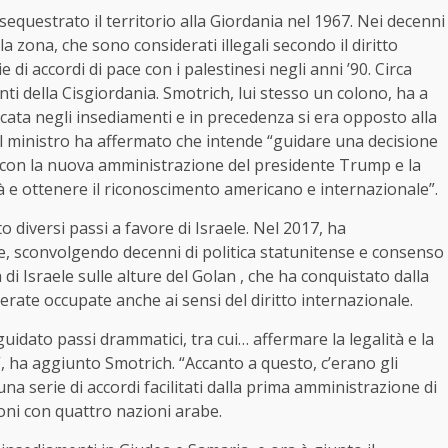
equestrato il territorio alla Giordania nel 1967. Nei decenni
la zona, che sono considerati illegali secondo il diritto
di accordi di pace con i palestinesi negli anni ’90. Circa
ti della Cisgiordania. Smotrich, lui stesso un colono, ha a
icata negli insediamenti e in precedenza si era opposto alla
Il ministro ha affermato che intende “guidare una decisione
e con la nuova amministrazione del presidente Trump e la
à e ottenere il riconoscimento americano e internazionale”.
iversi passi a favore di Israele. Nel 2017, ha
e, sconvolgendo decenni di politica statunitense e consenso
di Israele sulle alture del Golan , che ha conquistato dalla
erate occupate anche ai sensi del diritto internazionale.
idato passi drammatici, tra cui… affermare la legalità e la
”, ha aggiunto Smotrich. “Accanto a questo, c’erano gli
una serie di accordi facilitati dalla prima amministrazione di
oni con quattro nazioni arabe.