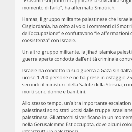
“Eravamo sul punto di applicare la sovranità sugli
momento di farlo”, ha affermato Smotrich.
Hamas, il gruppo militante palestinese che Israele 
Cisgiordania, ha colto al volo i commenti di Smotr
dell’occupazione” e confutavano “le affermazioni di
coesistenza” con Israele.
Un altro gruppo militante, la Jihad islamica pales
guerra aperta condotta dall’entità criminale contr
Israele ha condotto la sua guerra a Gaza sin dall’
ucciso 1.200 persone e ne ha prese in ostaggio 250
secondo il ministero della Salute della Striscia, c
morti sono donne e bambini.
Allo stesso tempo, un’altra importante escalation di
palestinesi sono stati uccisi dalle truppe israeliane
palestinese. Gli attacchi si verificano in un moment
nella Gerusalemme Est occupata, dove alcuni colon
infrastrutture palestinesi.