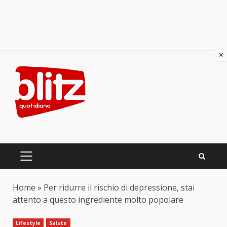
×
Skip
to
content
PRIMARY
MENU
Home
»
Per ridurre il rischio di depressione, stai
attento a questo ingrediente molto popolare
Lifestyle
Salute