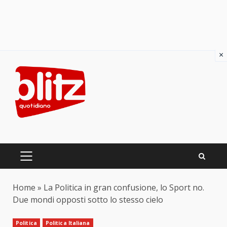
×
Skip
to
content
PRIMARY
MENU
Home
»
La Politica in gran confusione, lo Sport no.
Due mondi opposti sotto lo stesso cielo
Politica
Politica Italiana