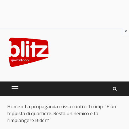
×
Skip
to
content
PRIMARY
MENU
Home
»
La propaganda russa contro Trump: “È un
teppista di quartiere. Resta un nemico e fa
rimpiangere Biden”