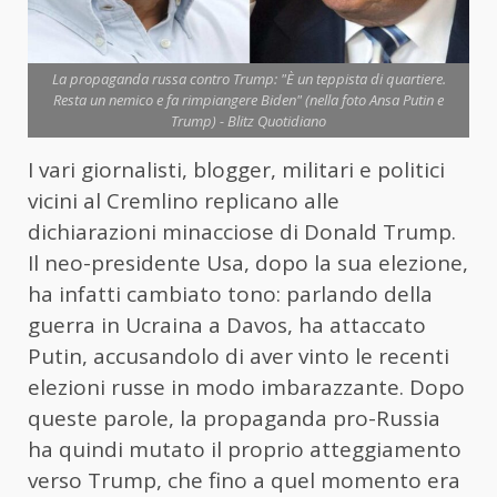
La propaganda russa contro Trump: "È un teppista di quartiere.
Resta un nemico e fa rimpiangere Biden" (nella foto Ansa Putin e
Trump) - Blitz Quotidiano
I vari giornalisti, blogger, militari e politici
vicini al Cremlino replicano alle
dichiarazioni minacciose di Donald Trump.
Il neo-presidente Usa, dopo la sua elezione,
ha infatti cambiato tono: parlando della
guerra in Ucraina a Davos, ha attaccato
Putin, accusandolo di aver vinto le recenti
elezioni russe in modo imbarazzante. Dopo
queste parole, la propaganda pro-Russia
ha quindi mutato il proprio atteggiamento
verso Trump, che fino a quel momento era