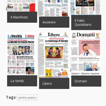
Il Manifesto
Il Fatto
Avvenire
Quotidiano
La Verità
Domani
Libero
Tags:
primo piano