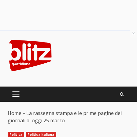
×
Skip
to
content
PRIMARY
MENU
Home
»
La rassegna stampa e le prime pagine dei
giornali di oggi 25 marzo
Politica
Politica Italiana