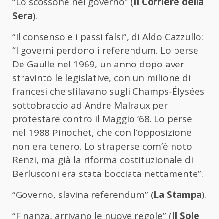
“Lo scossone nel governo” (
Il Corriere della
Sera
).
“Il consenso e i passi falsi”, di Aldo Cazzullo:
“I governi perdono i referendum. Lo perse
De Gaulle nel 1969, un anno dopo aver
stravinto le legislative, con un milione di
francesi che sfilavano sugli Champs-Élysées
sottobraccio ad André Malraux per
protestare contro il Maggio ’68. Lo perse
nel 1988 Pinochet, che con l’opposizione
non era tenero. Lo straperse com’è noto
Renzi, ma già la riforma costituzionale di
Berlusconi era stata bocciata nettamente”.
“Governo, slavina referendum” (
La Stampa
).
“Finanza, arrivano le nuove regole” (
Il Sole