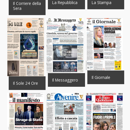
La Repubblica
La Stampa
Il Corriere della
Sera
Il Giornale
Il Messaggero
Il Sole 24 Ore