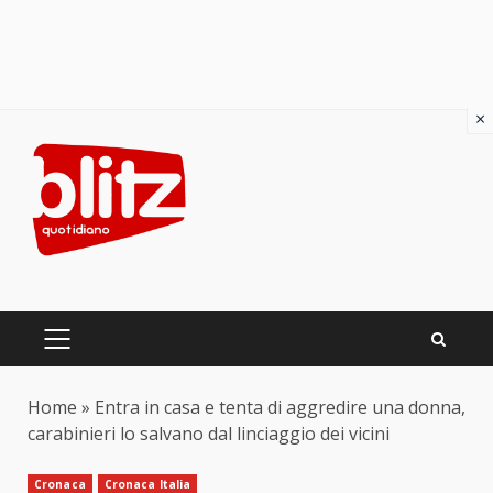
×
Skip
to
content
PRIMARY
MENU
Home
»
Entra in casa e tenta di aggredire una donna,
carabinieri lo salvano dal linciaggio dei vicini
Cronaca
Cronaca Italia