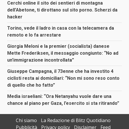
Cerchi online il sito dei sentieri di montagna
dell’Abetone, ti dirottano sul sito porno. Scherzi da
hacker
Torino, vede il ladro in casa con la telecamera da
remoto e lo fa arrestare
Giorgia Meloni e la premier (socialista) danese
Mette Frederiksen, il messaggio congiunto: “No ad
un’immigrazione incontrollata”
Giuseppe Campagna, il 73enne che ha investito 4
ciclisti resta ai domiciliari: “Non mi sono reso conto
di quello che ho fatto”
Media israeliani: “Ora Netanyahu vuole dare una
chance al piano per Gaza, l’esercito si sta ritirando”
Chi siamo
La Redazione di Blitz Quotidiano
Pubblicità
Privacy policy
Disclaimer
Feed