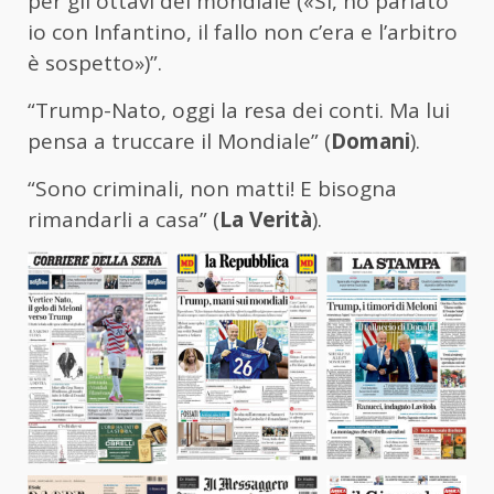
per gli ottavi del mondiale («Sì, ho parlato
io con Infantino, il fallo non c’era e l’arbitro
è sospetto»)”.
“Trump-Nato, oggi la resa dei conti. Ma lui
pensa a truccare il Mondiale” (
Domani
).
“Sono criminali, non matti! E bisogna
rimandarli a casa” (
La Verità
).