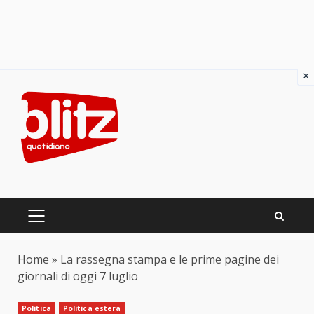
×
Skip
to
content
PRIMARY
MENU
Home
»
La rassegna stampa e le prime pagine dei
giornali di oggi 7 luglio
Politica
Politica estera