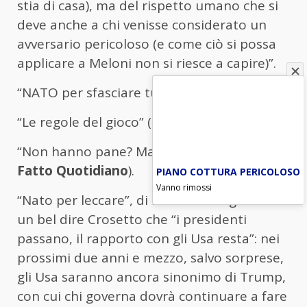
stia di casa), ma del rispetto umano che si
deve anche a chi venisse considerato un
avversario pericoloso (e come ciò si possa
applicare a Meloni non si riesce a capire)”.
“NATO per sfasciare tutto” (
Il Giornale
).
“Le regole del gioco” (
Il Manifesto
).
“Non hanno pane? Mangino cannoni” (
Il
Fatto Quotidiano
).
PIANO COTTURA PERICOLOSO
Vanno rimossi
“Nato per leccare”, di Marco Travaglio: “Ha
un bel dire Crosetto che “i presidenti
passano, il rapporto con gli Usa resta”: nei
prossimi due anni e mezzo, salvo sorprese,
gli Usa saranno ancora sinonimo di Trump,
con cui chi governa dovrà continuare a fare