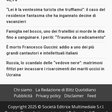
“Lei è la ventesima turista che truffiamo”: il caso del
residence fantasma che ha ingannato decine di
vacanzieri
Famiglia nel bosco, uno dei fratellini si morde le dita
fino a sanguinare. I periti: “Trauma da sradicamento”
È morto Francesco Guccini: addio a uno dei più
grandi cantautori e intellettuali italiani
Russia, lo scandalo delle “vedove nere”: matrimoni
fittizi per incassare i risarcimenti dei mariti uccisi in
Ucraina
Chi siamo
La Redazione di Blitz Quotidiano
Pubblicità
Privacy policy
Disclaimer
Feed
Copyright 2025 © Società Editrice Multimediale S.r.l.