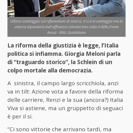
Ultimo sondaggio sul referendum di marzo. Il sì è in vantaggio ma la
vittoria dipenderà dall'affluenza stimata ben sotto il 40% (Fonte
Ansa) - Blitz Quotidiano
La riforma della giustizia è legge, l’Italia
politica si infiamma. Giorgia Meloni parla
di “traguardo storico”, la Schlein di un
colpo mortale alla democrazia.
A sinistra, il campo largo scricchiola, anzi
va in tilt: Azione vota a favore della riforma
delle carriere, Renzi e la sua (ancora?) Italia
Viva si astiene, ma un gruppetto di seguaci
è per il si.
“Ci sono vittorie che arrivano tardi, ma