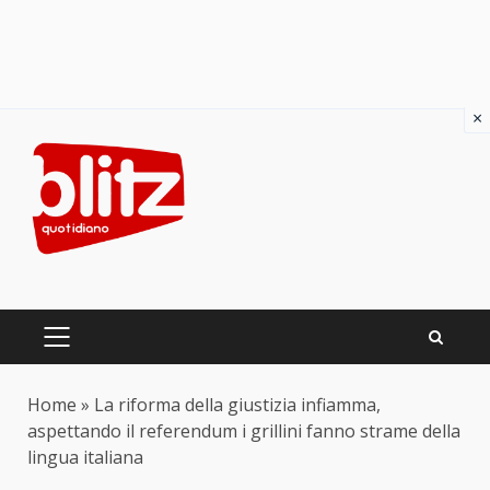
×
Skip
to
content
PRIMARY
MENU
Home
»
La riforma della giustizia infiamma,
aspettando il referendum i grillini fanno strame della
lingua italiana