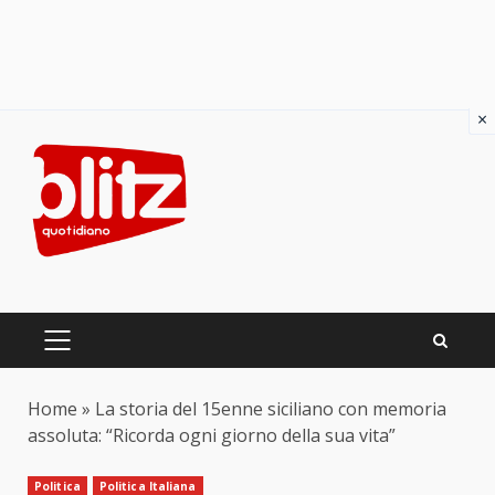
×
Skip
to
content
PRIMARY
MENU
Home
»
La storia del 15enne siciliano con memoria
assoluta: “Ricorda ogni giorno della sua vita”
Politica
Politica Italiana