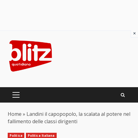
×
Skip
to
content
PRIMARY
MENU
Home
»
Landini il capopopolo, la scalata al potere nel
fallimento delle classi dirigenti
Politica
Politica Italiana