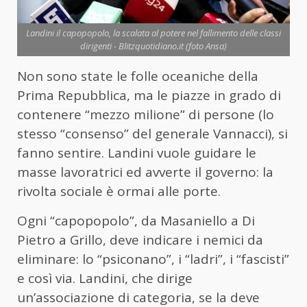
Landini il capopopolo, la scalata al potere nel fallimento delle classi
dirigenti - Blitzquotidiano.it (foto Ansa)
Non sono state le folle oceaniche della
Prima Repubblica, ma le piazze in grado di
contenere “mezzo milione” di persone (lo
stesso “consenso” del generale Vannacci), si
fanno sentire. Landini vuole guidare le
masse lavoratrici ed avverte il governo: la
rivolta sociale è ormai alle porte.
Ogni “capopopolo”, da Masaniello a Di
Pietro a Grillo, deve indicare i nemici da
eliminare: lo “psiconano”, i “ladri”, i “fascisti”
e così via. Landini, che dirige
un’associazione di categoria, se la deve