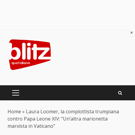
×
Skip
to
content
PRIMARY
MENU
Home
»
Laura Loomer, la complottista trumpiana
contro Papa Leone XIV: “Un’altra marionetta
marxista in Vaticano”