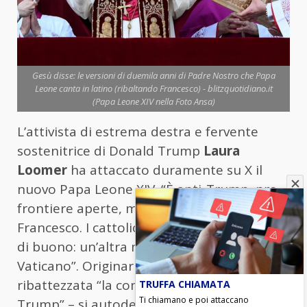
Gesù disse: le versioni di duemila anni di Padre Nostro che Papa
Leone canta in latino (ribaltando Francesco) - blitzquotidiano.it
(Papa Leone XIV nella Foto Ansa)
L’attivista di estrema destra e fervente
sostenitrice di Donald Trump
Laura
Loomer
ha attaccato duramente su X il
nuovo Papa Leone XIV. “È anti-Trump, pro-
frontiere aperte, marxista come Papa
Francesco. I cattolici non si aspettino nulla
di buono: un’altra marionetta marxista in
Vaticano”. Originaria dell’Arizona, Loomer –
ribattezzata “la complottista che sussurra a
TRUFFA CHIAMATA
Ti chiamano e poi attaccano
Trump” – si autodefinisce “giornalista