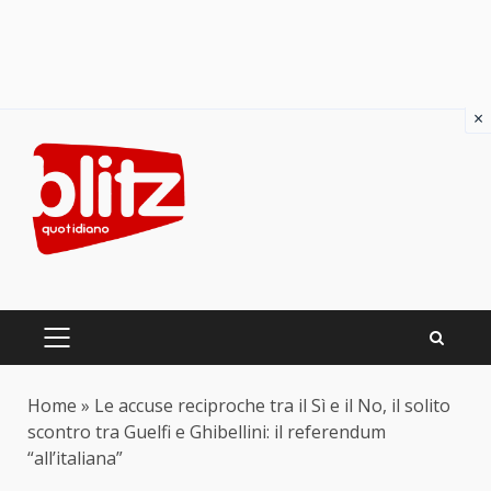
×
Skip
to
content
PRIMARY
MENU
Home
»
Le accuse reciproche tra il Sì e il No, il solito
scontro tra Guelfi e Ghibellini: il referendum
“all’italiana”