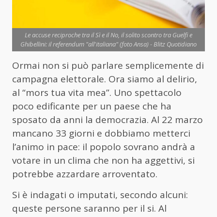
Le accuse reciproche tra il Sì e il No, il solito scontro tra Guelfi e
Ghibellini: il referendum "all'italiana" (foto Ansa) - Blitz Quotidiano
Ormai non si può parlare semplicemente di
campagna elettorale. Ora siamo al delirio,
al “mors tua vita mea”. Uno spettacolo
poco edificante per un paese che ha
sposato da anni la democrazia. Al 22 marzo
mancano 33 giorni e dobbiamo metterci
l’animo in pace: il popolo sovrano andrà a
votare in un clima che non ha aggettivi, si
potrebbe azzardare arroventato.
Si è indagati o imputati, secondo alcuni:
queste persone saranno per il si. Al