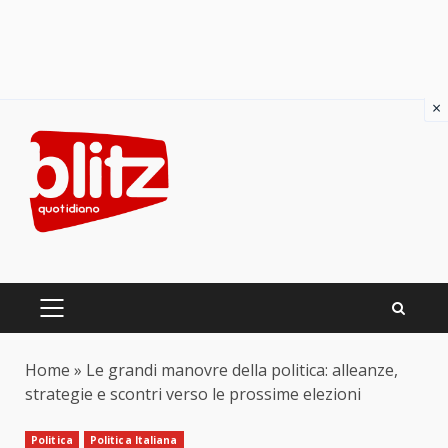
×
Skip
to
content
PRIMARY
MENU
Home
»
Le grandi manovre della politica: alleanze,
strategie e scontri verso le prossime elezioni
Politica
Politica Italiana