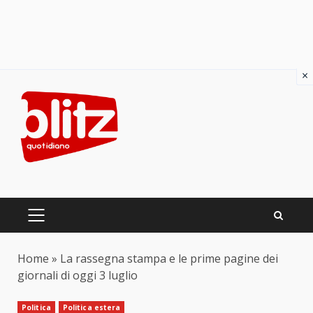
×
Skip
to
content
PRIMARY
MENU
Home
»
La rassegna stampa e le prime pagine dei
giornali di oggi 3 luglio
Politica
Politica estera