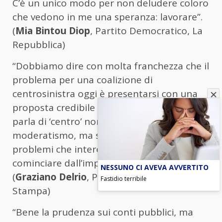
C’è un unico modo per non deludere coloro
che vedono in me una speranza: lavorare”.
(
Mia Bintou Diop
, Partito Democratico, La
Repubblica)
“Dobbiamo dire con molta franchezza che il
problema per una coalizione di
centrosinistra oggi è presentarsi con una
proposta credibile di governo. Quando si
parla di ‘centro’ non si deve intendere
moderatismo, ma stare al centro dei
problemi che interessano la gente, a
cominciare dall’impoverimento del Paese”.
NESSUNO CI AVEVA AVVERTITO
(
Graziano Delrio
, Partito Democratico, La
Fastidio terribile
Stampa)
“Bene la prudenza sui conti pubblici, ma