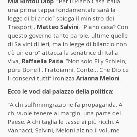
Mia Bintou Diop
. “Per il Piano Casa Italia
una prima tappa fondamentale sarà la
legge di bilancio” spiega il ministro dei
Trasporti,
Matteo Salvini
. “Piano casa? Con
questo governo tante parole, ultime quelle
di Salvini di ieri, ma in legge di bilancio non
c’è un euro” attacca la senatrice di Italia
Viva,
Raffaella Paita
. “Non solo Elly Schlein,
pure Bonelli, Fratoianni, Conte… Che Dio ce
li conservi tutti” ironizza
Arianna Meloni
.
Ecco le voci dal palazzo della politica:
“A chi sull’immigrazione fa propaganda. A
chi vuole tenere ai margini una parte del
Paese. A chi taglia le tasse ai più ricchi. A
Vannacci, Salvini,
Meloni
alzino il volume.