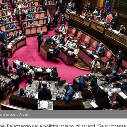
to d'archivio Ansa)
l Palazzaccio della politica volano gli stracci. “Se si votasse