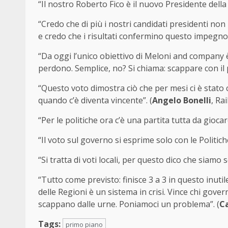
“Il nostro Roberto Fico è il nuovo Presidente della
“Credo che di più i nostri candidati presidenti no
e credo che i risultati confermino questo impegno”
“Da oggi l’unico obiettivo di Meloni and company 
perdono. Semplice, no? Si chiama: scappare con il 
“Questo voto dimostra ciò che per mesi ci è stato 
quando c’è diventa vincente”. (
Angelo Bonelli
, Ra
“Per le politiche ora c’è una partita tutta da giocare
“Il voto sul governo si esprime solo con le Politiche
“Si tratta di voti locali, per questo dico che siamo so
“Tutto come previsto: finisce 3 a 3 in questo inuti
delle Regioni è un sistema in crisi. Vince chi gove
scappano dalle urne. Poniamoci un problema”. (
C
Tags:
primo piano