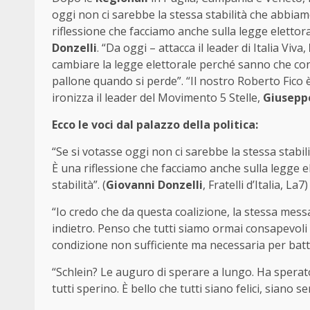
oggi non ci sarebbe la stessa stabilità che abbiam
riflessione che facciamo anche sulla legge elettorale
Donzelli
. “Da oggi – attacca il leader di Italia Viva,
cambiare la legge elettorale perché sanno che con
pallone quando si perde”. “Il nostro Roberto Fico 
ironizza il leader del Movimento 5 Stelle,
Giusepp
Ecco le voci dal palazzo della politica:
“Se si votasse oggi non ci sarebbe la stessa stabi
È una riflessione che facciamo anche sulla legge 
stabilità”. (
Giovanni Donzelli
, Fratelli d’Italia, La7)
“Io credo che da questa coalizione, la stessa mess
indietro. Penso che tutti siamo ormai consapevoli
condizione non sufficiente ma necessaria per batte
“Schlein? Le auguro di sperare a lungo. Ha sperato 
tutti sperino. È bello che tutti siano felici, siano se