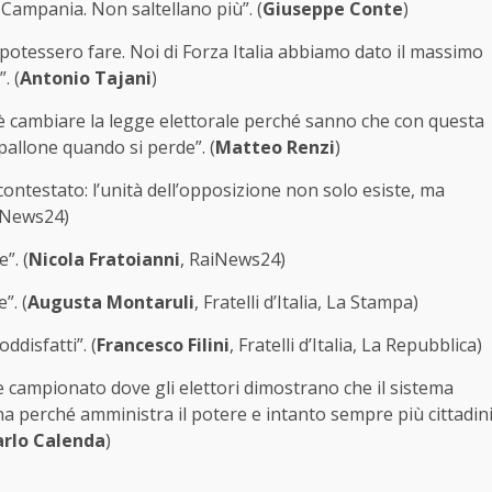
 Campania. Non saltellano più”. (
Giuseppe Conte
)
n potessero fare. Noi di Forza Italia abbiamo dato il massimo
. (
Antonio Tajani
)
è cambiare la legge elettorale perché sanno che con questa
pallone quando si perde”. (
Matteo Renzi
)
contestato: l’unità dell’opposizione non solo esiste, ma
iNews24)
”. (
Nicola Fratoianni
, RaiNews24)
”. (
Augusta Montaruli
, Fratelli d’Italia, La Stampa)
ddisfatti”. (
Francesco Filini
, Fratelli d’Italia, La Repubblica)
le campionato dove gli elettori dimostrano che il sistema
rna perché amministra il potere e intanto sempre più cittadin
arlo Calenda
)