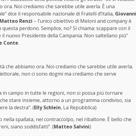
o ora. Noi crediamo che sarebbe utile averla. È una
” dice il responsabile nazionale di Fratelli d’Italia,
Giovann
Matteo Renzi
– l’unico obiettivo di Meloni and company è
 questa perdono. Semplice, no? Si chiama: scappare con il
è il nuovo Presidente della Campania. Non saltellano più”
e Conte
.
lità che abbiamo ora. Noi crediamo che sarebbe utile averla.
elettorale, non ci sono dogmi ma crediamo che serve
a in campo in tutte le regioni, non si possa più tornare
 che stare insieme, attorno a un programma condiviso, sia
re la destra”. (
Elly Schlein
, La Repubblica)
nella spallata, nel contraccolpo, nel ribaltone. È bello che
reni, siano soddisfatti”. (
Matteo Salvini
)