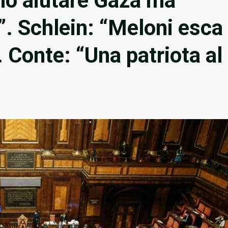
no aiutare Gaza ma
”. Schlein: “Meloni esca
 Conte: “Una patriota al