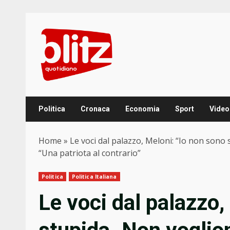
Skip
to
content
Politica
Cronaca
Economia
Sport
Video
Home
»
Le voci dal palazzo, Meloni: “Io non sono
“Una patriota al contrario”
Politica
Politica Italiana
Le voci dal palazzo,