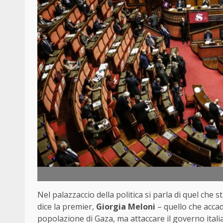
Nel palazzaccio della politica si parla di quel che 
dice la premier,
Giorgia Meloni
– quello che accad
popolazione di Gaza, ma attaccare il governo ital