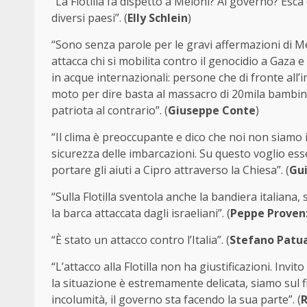
“La Flotilla fa dispetto a Meloni? Al governo? Esca 
diversi paesi”. (
Elly Schlein
)
“Sono senza parole per le gravi affermazioni di Me
attacca chi si mobilita contro il genocidio a Gaza 
in acque internazionali: persone che di fronte all’
moto per dire basta al massacro di 20mila bambini
patriota al contrario”. (
Giuseppe Conte
)
“Il clima è preoccupante e dico che noi non siamo i
sicurezza delle imbarcazioni. Su questo voglio ess
portare gli aiuti a Cipro attraverso la Chiesa”. (
Gu
“Sulla Flotilla sventola anche la bandiera italiana
la barca attaccata dagli israeliani”. (
Peppe Proven
“È stato un attacco contro l’Italia”. (
Stefano Patua
“L’attacco alla Flotilla non ha giustificazioni. Invi
la situazione è estremamente delicata, siamo sul fi
incolumità, il governo sta facendo la sua parte”. (