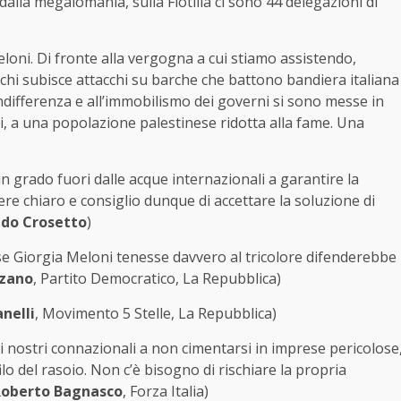
dalla megalomania, sulla Flotilla ci sono 44 delegazioni di
loni. Di fronte alla vergogna a cui stiamo assistendo,
e chi subisce attacchi su barche che battono bandiera italiana
indifferenza e all’immobilismo dei governi si sono messe in
, a una popolazione palestinese ridotta alla fame. Una
n grado fuori dalle acque internazionali a garantire la
ere chiaro e consiglio dunque di accettare la soluzione di
ido Crosetto
)
, se Giorgia Meloni tenesse davvero al tricolore difenderebbe
zano
, Partito Democratico, La Repubblica)
nelli
, Movimento 5 Stelle, La Repubblica)
to i nostri connazionali a non cimentarsi in imprese pericolose
lo del rasoio. Non c’è bisogno di rischiare la propria
Roberto Bagnasco
, Forza Italia)