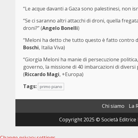
“Le acque davanti a Gaza sono palestinesi, non isra
“Se ci saranno altri attacchi di droni, quella frega
droni?” (
Angelo Bonelli
)
“Meloni ha detto che tutto questo è fatto contro di 
Boschi
, Italia Viva)
“Giorgia Meloni ha manie di persecuzione politica,
governo, la missione di 40 imbarcazioni di diversi 
(
Riccardo Magi
, +Europa)
Tags:
primo piano
Chi siamo
La 
Copyright 2025 © Società Editrice 
Change privacy settings