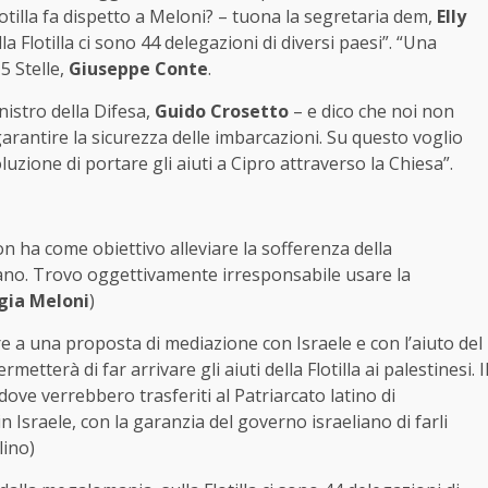
otilla fa dispetto a Meloni? – tuona la segretaria dem,
Elly
 Flotilla ci sono 44 delegazioni di diversi paesi”. “Una
5 Stelle,
Giuseppe Conte
.
nistro della Difesa,
Guido Crosetto
– e dico che noi non
garantire la sicurezza delle imbarcazioni. Su questo voglio
uzione di portare gli aiuti a Cipro attraverso la Chiesa”.
on ha come obiettivo alleviare la sofferenza della
iano. Trovo oggettivamente irresponsabile usare la
gia Meloni
)
 a una proposta di mediazione con Israele e con l’aiuto del
tterà di far arrivare gli aiuti della Flotilla ai palestinesi. I
ove verrebbero trasferiti al Patriarcato latino di
 Israele, con la garanzia del governo israeliano di farli
lino)