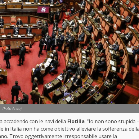
(Foto Ansa)
sta accadendo con le navi della
Flotilla
. “Io non sono stupida 
e in Italia non ha come obiettivo alleviare la sofferenza dell
iano. Trovo oggettivamente irresponsabile usare la