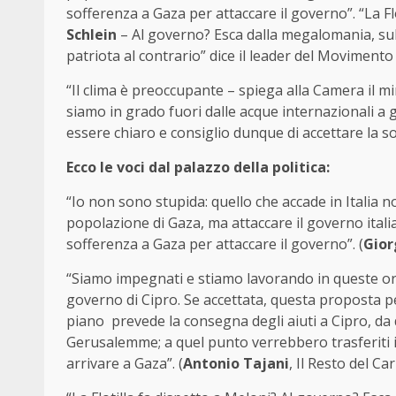
sofferenza a Gaza per attaccare il governo”. “La Fl
Schlein
– Al governo? Esca dalla megalomania, sulla
patriota al contrario” dice il leader del Movimento 
“Il clima è preoccupante – spiega alla Camera il mi
siamo in grado fuori dalle acque internazionali a 
essere chiaro e consiglio dunque di accettare la sol
Ecco le voci dal palazzo della politica:
“Io non sono stupida: quello che accade in Italia n
popolazione di Gaza, ma attaccare il governo ital
sofferenza a Gaza per attaccare il governo”. (
Gior
“Siamo impegnati e stiamo lavorando in queste ore
governo di Cipro. Se accettata, questa proposta perme
piano prevede la consegna degli aiuti a Cipro, da d
Gerusalemme; a quel punto verrebbero trasferiti in
arrivare a Gaza”. (
Antonio Tajani
, Il Resto del Car