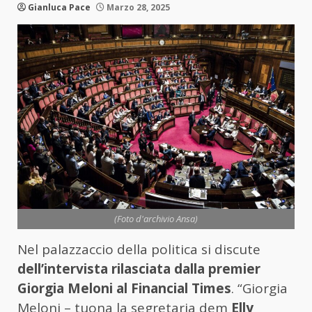
Gianluca Pace
Marzo 28, 2025
(Foto d'archivio Ansa)
Nel palazzaccio della politica si discute
dell’intervista rilasciata dalla premier
Giorgia Meloni al Financial Times
. “Giorgia
Meloni – tuona la segretaria dem
Elly