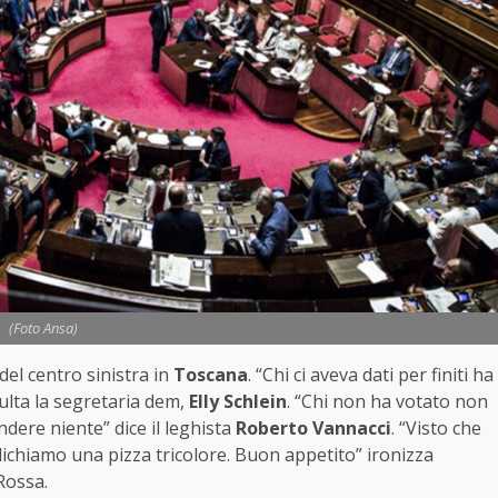
(Foto Ansa)
 del centro sinistra in
Toscana
. “Chi ci aveva dati per finiti ha
ulta la segretaria dem,
Elly Schlein
. “Chi non ha votato non
dere niente” dice il leghista
Roberto Vannacci
. “Visto che
dichiamo una pizza tricolore. Buon appetito” ironizza
Rossa.