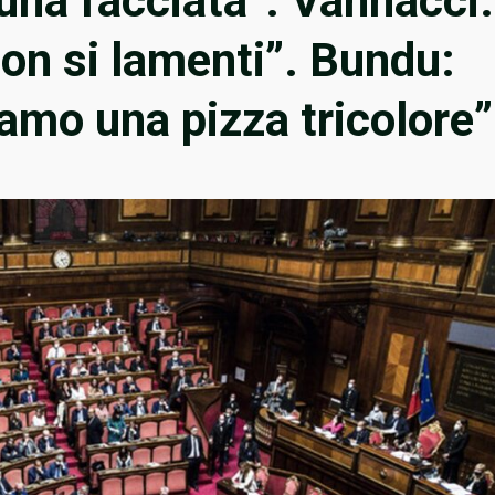
 una facciata”. Vannacci:
non si lamenti”. Bundu:
amo una pizza tricolore”