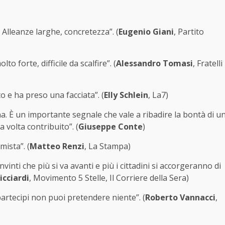
Alleanze larghe, concretezza”. (
Eugenio Giani
, Partito
to forte, difficile da scalfire”. (
Alessandro Tomasi
, Fratelli
to e ha preso una facciata”. (
Elly Schlein
, La7)
na. È un importante segnale che vale a ribadire la bontà di u
 volta contribuito”. (
Giuseppe Conte
)
mista”. (
Matteo Renzi
, La Stampa)
nvinti che più si va avanti e più i cittadini si accorgeranno di
icciardi
, Movimento 5 Stelle, Il Corriere della Sera)
artecipi non puoi pretendere niente”. (
Roberto Vannacci
,