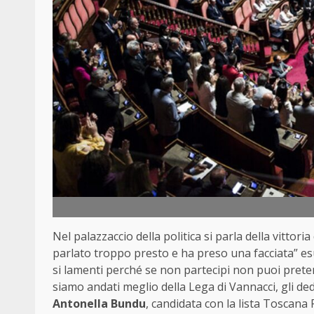
Nel palazzaccio della politica si parla della vittoria
parlato troppo presto e ha preso una facciata” es
si lamenti perché se non partecipi non puoi preten
siamo andati meglio della Lega di Vannacci, gli de
Antonella Bundu
, candidata con la lista Toscana 