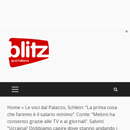
×
Skip
to
content
PRIMARY
MENU
Home
»
Le voci dal Palazzo, Schlein: “La prima cosa
che faremo è il salario minimo”. Conte: “Meloni ha
consenso grazie alle TV e ai giornali”. Salvini:
“Ucraina? Dobbiamo capire dove stanno andando i