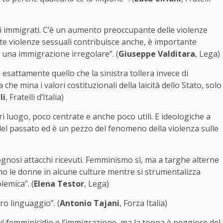
li immigrati. C’è un aumento preoccupante delle violenze
te violenze sessuali contribuisce anche, è importante
a una immigrazione irregolare”. (
Giuseppe Valditara
, Lega)
 esattamente quello che la sinistra tollera invece di
che mina i valori costituzionali della laicità dello Stato, solo
li
, Fratelli d’Italia)
 luogo, poco centrate e anche poco utili. E ideologiche a
à del passato ed è un pezzo del fenomeno della violenza sulle
gognosi attacchi ricevuti. Femminismo sì, ma a targhe alterne
ano le donne in alcune culture mentre si strumentalizza
lemica”. (
Elena Testor
, Lega)
oro linguaggio”. (
Antonio Tajani
, Forza Italia)
 sul femminicidio e l’immigrazione, ma la toppa è peggiore del