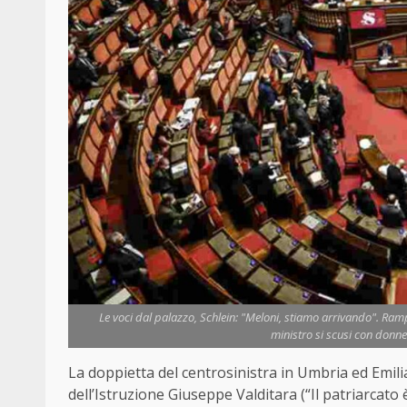
Le voci dal palazzo, Schlein: "Meloni, stiamo arrivando". Rampel
ministro si scusi con donne
La doppietta del centrosinistra in Umbria ed Emili
dell’Istruzione Giuseppe Valditara (“Il patriarcato