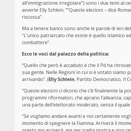
all’immigrazione irregolare”) sono i due temi al cen
avverte Elly Schlein. “”Queste elezioni – dice Roman
riscossa”.
Ma a tenere banco sono anche le parole di ieri del 
“L’unico patriarcato che esiste è quello islamico ed
combattere”.
Ecco le voci dal palazzo della politica:
“Quello che però è accaduto è che il Pd ha ritrova
sua gente. Nelle Regioni in cui si è votato siamo pa
arrivando”. (
Elly Schlein
, Partito Democratico, Il C
“Queste elezioni ci dicono che c’è finalmente la poss
programmi riformatori, che aprano l’alleanza, cap
una parte dell’elettorato moderato, senza il quale 
“Se vogliamo andare avanti e noi certamente voglia
momento di spegnere la Fiamma. Arriverà il momen
presto ma arriverà, ma per scelta nostra e non ce