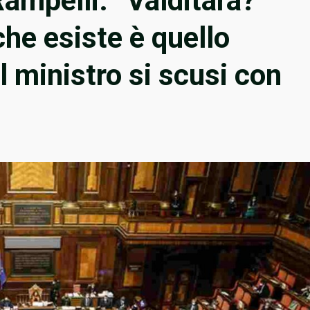
ampelli: “Valditara?
che esiste è quello
Il ministro si scusi con