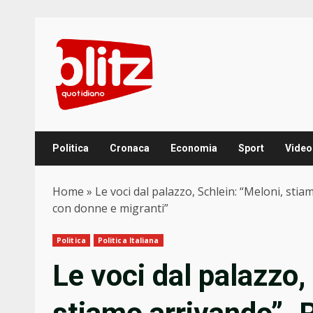
Skip
to
content
Politica
Cronaca
Economia
Sport
Video
Home
»
Le voci dal palazzo, Schlein: “Meloni, stiam
con donne e migranti”
Politica
Politica Italiana
Le voci dal palazzo,