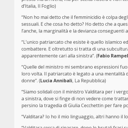
d’Italia, Il Foglio)
“Non ho mai detto che il femminicidio è colpa deg
sessuali. E che cosa ho detto? Ho detto che a ques
l’anche, la marginalità e la devianza conseguenti 
“L’unico patriarcato che esiste è quello islamico ed
combattere. E oltretutto si tratta di una subcultura 
apparentemente cari alla sinistra”. (
Fabio Rampel
“Quelle del ministro mi sembrano espressioni fuori
loro volta. Il patriarcato è legato a una mentalit
donne”. (
Lucia Annibali
, La Repubblica)
“Siamo solidali con il ministro Valditara per i ver
a sinistra, dove si finge di non vedere come tratt
persino la tragedia di Giulia Cecchettin per fare po
“Valditara? Io ho il mio linguaggio, altri hanno il l
“Valditara cerca di riparare, dopo le brutali frasi