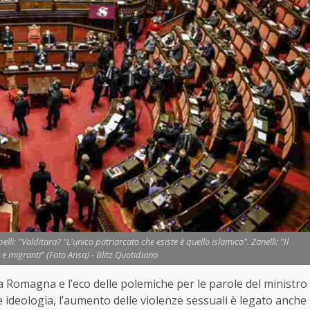
li: "Valditara? "L'unico patriarcato che esiste è quello islamico". Zanelli: "Il
 e migranti" (Foto Ansa) - Blitz Quotidiano
a Romagna e l’eco delle polemiche per le parole del ministro
 è ideologia, l’aumento delle violenze sessuali è legato anche