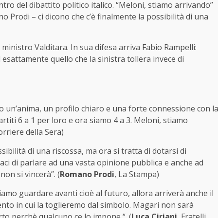
tro del dibattito politico italico. “Meloni, stiamo arrivando”
o Prodi – ci dicono che c’è finalmente la possibilità di una
ministro Valditara. In sua difesa arriva Fabio Rampelli:
 esattamente quello che la sinistra tollera invece di
to un’anima, un profilo chiaro e una forte connessione con l
rtiti 6 a 1 per loro e ora siamo 4 a 3. Meloni, stiamo
orriere della Sera)
ibilità di una riscossa, ma ora si tratta di dotarsi di
aci di parlare ad una vasta opinione pubblica e anche ad
non si vincerà”. (
Romano Prodi
, La Stampa)
mo guardare avanti cioè al futuro, allora arriverà anche il
to in cui la toglieremo dal simbolo. Magari non sarà
rto perchè qualcuno ce lo impone “. (
Luca Ciriani
, Fratelli