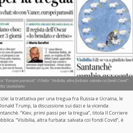
 "Europei parassiti". Il Fatto: "Visibilia, altra furbata: salvata coi fondi Covid" -
litz Quotidiano
zie: la trattativa per una tregua fra Russia e Ucraina, le
 Donald Trump, la discussione sui dazi e la vicenda
anchè. “Kiev, primi passi per la tregua”, titola Il Corriere
blica. “Visibilia, altra furbata: salvata coi fondi Covid”, è