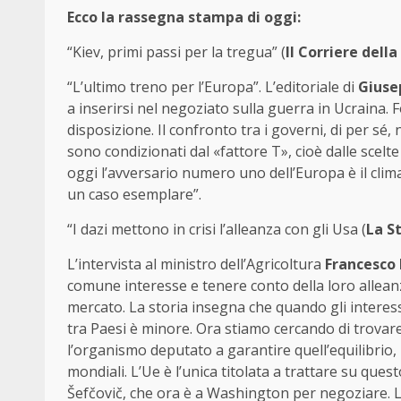
Ecco la rassegna stampa di oggi:
“Kiev, primi passi per la tregua” (
Il Corriere della
“L’ultimo treno per l’Europa”. L’editoriale di
Giuse
a inserirsi nel negoziato sulla guerra in Ucraina. F
disposizione. Il confronto tra i governi, di per sé, 
sono condizionati dal «fattore T», cioè dalle sce
oggi l’avversario numero uno dell’Europa è il clima 
un caso esemplare”.
“I dazi mettono in crisi l’alleanza con gli Usa (
La S
L’intervista al ministro dell’Agricoltura
Francesco 
comune interesse e tenere conto della loro alleanza
mercato. La storia insegna che quando gli interess
tra Paesi è minore. Ora stiamo cercando di trovare
l’organismo deputato a garantire quell’equilibrio,
mondiali. L’Ue è l’unica titolata a trattare su q
Šefčovič, che ora è a Washington per negoziare. L