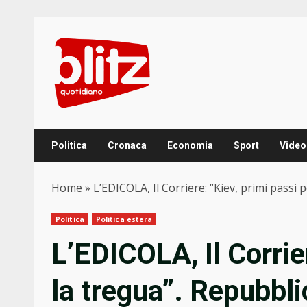
Skip
to
content
Politica
Cronaca
Economia
Sport
Video
Home
»
L’EDICOLA, Il Corriere: “Kiev, primi passi pe
Politica
Politica estera
L’EDICOLA, Il Corrie
la tregua”. Repubbli