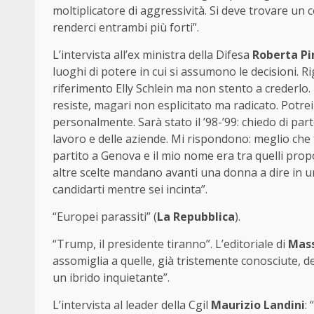
moltiplicatore di aggressività. Si deve trovare 
renderci entrambi più forti”.
L’intervista all’ex ministra della Difesa
Roberta Pi
luoghi di potere in cui si assumono le decisioni. Rig
riferimento Elly Schlein ma non stento a crederlo. 
resiste, magari non esplicitato ma radicato. Potre
personalmente. Sarà stato il ’98-’99: chiedo di part
lavoro e delle aziende. Mi rispondono: meglio che t
partito a Genova e il mio nome era tra quelli prop
altre scelte mandano avanti una donna a dire in un
candidarti mentre sei incinta”.
“Europei parassiti” (
La Repubblica
).
“Trump, il presidente tiranno”. L’editoriale di
Mass
assomiglia a quelle, già tristemente conosciute, de
un ibrido inquietante”.
L’intervista al leader della Cgil
Maurizio Landini
: