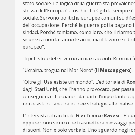
stato sociale. La logica della guerra sta prevalen
stessa dell’Europa è a rischio. La Cgil da sempre è
sociale. Servono politiche europee comuni su difesa
dell’occupazione. Perché la guerra poi la pagano i 
sindaci. Perché temiamo, come loro, che il riarmo tag
sicurezza non la fanno le armi, ma il lavoro e i dir
europeo”.
“Irpef, stop del Governo ai maxi acconti. Riforma fi
“Ucraina, tregua nel Mar Nero” (
Il Messaggero
).
“Oltre gli Usa esiste un mondo”. L’editoriale di
Rom
dagli Stati Uniti, che l’hanno provocato, per passar
conseguenze. Lasciando da parte l’importante capit
non esistono ancora idonee strategie alternative
L’intervista al cardinale
Gianfranco Ravasi
: “Pap
eppure sono sicuro che trasmetterà messaggi pers
di suoni. Non è solo verbale. Uno sguardo negli occ