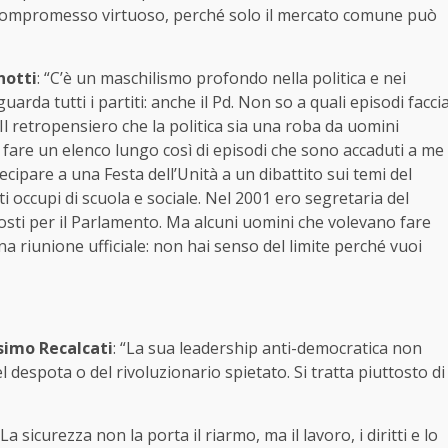
un compromesso virtuoso, perché solo il mercato comune può
notti
: “C’è un maschilismo profondo nella politica e nei
uarda tutti i partiti: anche il Pd. Non so a quali episodi facci
Il retropensiero che la politica sia una roba da uomini
i fare un elenco lungo così di episodi che sono accaduti a me
ecipare a una Festa dell’Unità a un dibattito sui temi del
i occupi di scuola e sociale. Nel 2001 ero segretaria del
osti per il Parlamento. Ma alcuni uomini che volevano fare
a riunione ufficiale: non hai senso del limite perché vuoi
imo Recalcati
: “La sua leadership anti-democratica non
l despota o del rivoluzionario spietato. Si tratta piuttosto di
 “La sicurezza non la porta il riarmo, ma il lavoro, i diritti e lo