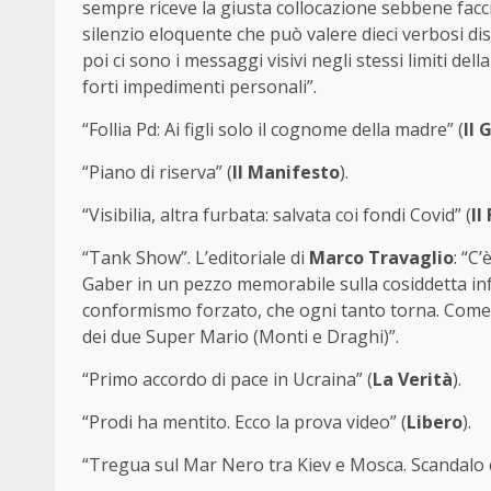
sempre riceve la giusta collocazione sebbene faccia 
silenzio eloquente che può valere dieci verbosi dis
poi ci sono i messaggi visivi negli stessi limiti de
forti impedimenti personali”.
“Follia Pd: Ai figli solo il cognome della madre” (
Il 
“Piano di riserva” (
Il Manifesto
).
“Visibilia, altra furbata: salvata coi fondi Covid” (
Il
“Tank Show”. L’editoriale di
Marco Travaglio
: “C
Gaber in un pezzo memorabile sulla cosiddetta info
conformismo forzato, che ogni tanto torna. Come ne
dei due Super Mario (Monti e Draghi)”.
“Primo accordo di pace in Ucraina” (
La Verità
).
“Prodi ha mentito. Ecco la prova video” (
Libero
).
“Tregua sul Mar Nero tra Kiev e Mosca. Scandalo c