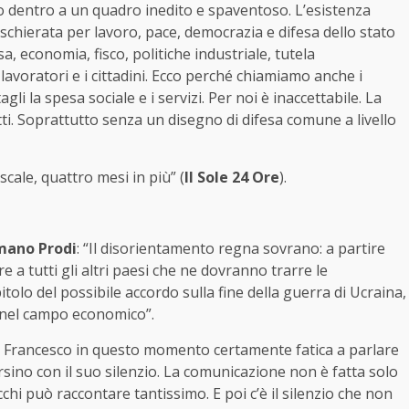
do dentro a un quadro inedito e spaventoso. L’esistenza
 schierata per lavoro, pace, democrazia e difesa dello stato
, economia, fisco, politiche industriale, tutela
lavoratori e i cittadini. Ecco perché chiamiamo anche i
li la spesa sociale e i servizi. Per noi è inaccettabile. La
itti. Soprattutto senza un disegno di difesa comune a livello
scale, quattro mesi in più” (
Il Sole 24 Ore
).
ano Prodi
: “Il disorientamento regna sovrano: a partire
e a tutti gli altri paesi che ne dovranno trarre le
olo del possibile accordo sulla fine della guerra di Ucraina,
 nel campo economico”.
a Francesco in questo momento certamente fatica a parlare
ino con il suo silenzio. La comunicazione non è fatta solo
hi può raccontare tantissimo. E poi c’è il silenzio che non