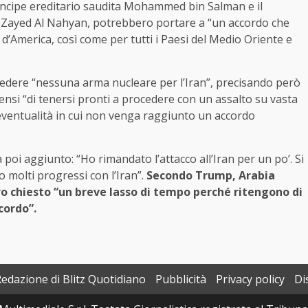
rincipe ereditario saudita Mohammed bin Salman e il
n Zayed Al Nahyan, potrebbero portare a “un accordo che
i d’America, così come per tutti i Paesi del Medio Oriente e
evedere “nessuna arma nucleare per l’Iran”, precisando però
itensi “di tenersi pronti a procedere con un assalto su vasta
’eventualità in cui non venga raggiunto un accordo
poi aggiunto: “Ho rimandato l’attacco all’Iran per un po’. Si
 molti progressi con l’Iran”.
Secondo Trump, Arabia
ro chiesto “un breve lasso di tempo perché ritengono di
cordo”.
Redazione di Blitz Quotidiano
Pubblicità
Privacy policy
Di