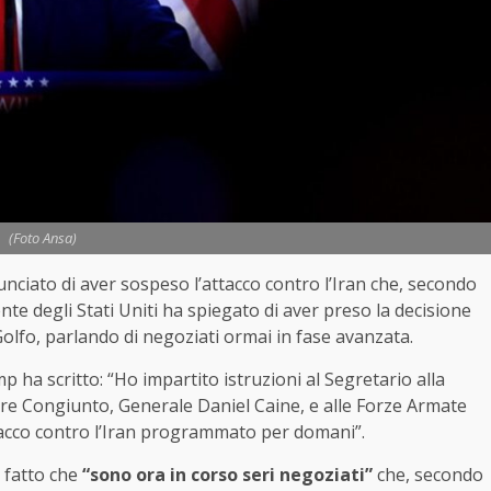
(Foto Ansa)
ciato di aver sospeso l’attacco contro l’Iran che, secondo
nte degli Stati Uniti ha spiegato di aver preso la decisione
l Golfo, parlando di negoziati ormai in fase avanzata.
 ha scritto: “Ho impartito istruzioni al Segretario alla
re Congiunto, Generale Daniel Caine, e alle Forze Armate
ttacco contro l’Iran programmato per domani”.
 fatto che
“sono ora in corso seri negoziati”
che, secondo