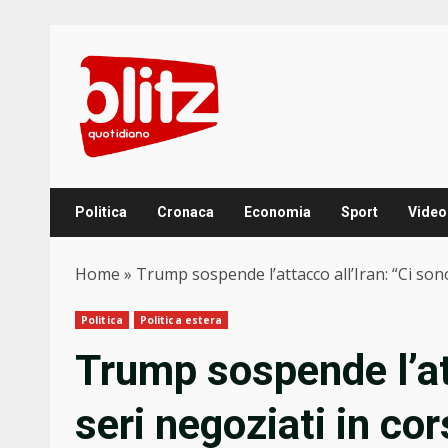
Skip
to
content
Politica
Cronaca
Economia
Sport
Video
Home
»
Trump sospende l’attacco all’Iran: “Ci son
Politica
Politica estera
Trump sospende l’att
seri negoziati in co