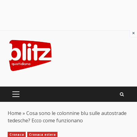
×
Skip
to
content
PRIMARY
MENU
Home
»
Cosa sono le colonnine blu sulle autostrade
tedesche? Ecco come funzionano
Cronaca
Cronaca estera