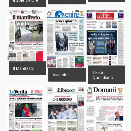
Il Sole 24 Ore
Il Manifesto
Il Fatto
Avvenire
Quotidiano