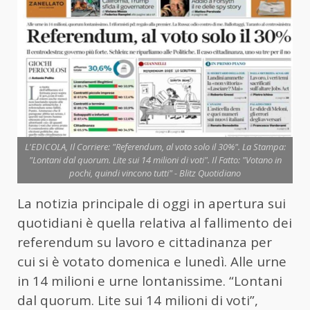
L'EDICOLA, Il Corriere: "Referendum, al voto solo il 30%". La Stampa:
"Lontani dal quorum. Lite sui 14 milioni di voti". Il Fatto: "Votano in
pochi, quindi vincono tutti" - Blitz Quotidiano
La notizia principale di oggi in apertura sui
quotidiani è quella relativa al fallimento dei
referendum su lavoro e cittadinanza per
cui si è votato domenica e lunedì. Alle urne
in 14 milioni e urne lontanissime. “Lontani
dal quorum. Lite sui 14 milioni di voti”,