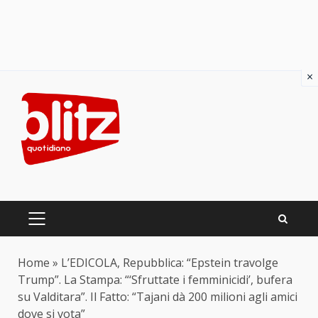
×
Skip
to
content
PRIMARY
MENU
Home
»
L’EDICOLA, Repubblica: “Epstein travolge
Trump”. La Stampa: “‘Sfruttate i femminicidi’, bufera
su Valditara”. Il Fatto: “Tajani dà 200 milioni agli amici
dove si vota”