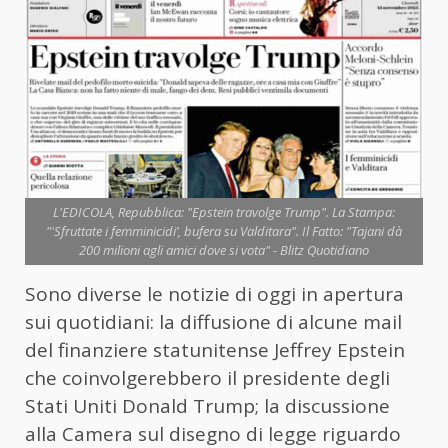
L'EDICOLA, Repubblica: "Epstein travolge Trump". La Stampa:
"'Sfruttate i femminicidi’, bufera su Valditara". Il Fatto: "Tajani dà
200 milioni agli amici dove si vota" - Blitz Quotidiano
Sono diverse le notizie di oggi in apertura
sui quotidiani: la diffusione di alcune mail
del finanziere statunitense Jeffrey Epstein
che coinvolgerebbero il presidente degli
Stati Uniti Donald Trump; la discussione
alla Camera sul disegno di legge riguardo