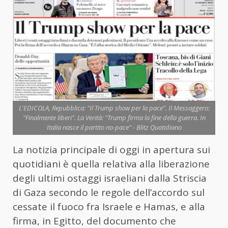
L'EDICOLA, Repubblica: "Il Trump show per la pace". Il Messaggero:
"Finalmente liberi". La Verità: "Trump firma la fine della guerra. In
Italia nasce il partito no-pace" - Blitz Quotidiano
La notizia principale di oggi in apertura sui
quotidiani è quella relativa alla liberazione
degli ultimi ostaggi israeliani dalla Striscia
di Gaza secondo le regole dell’accordo sul
cessate il fuoco fra Israele e Hamas, e alla
firma, in Egitto, del documento che