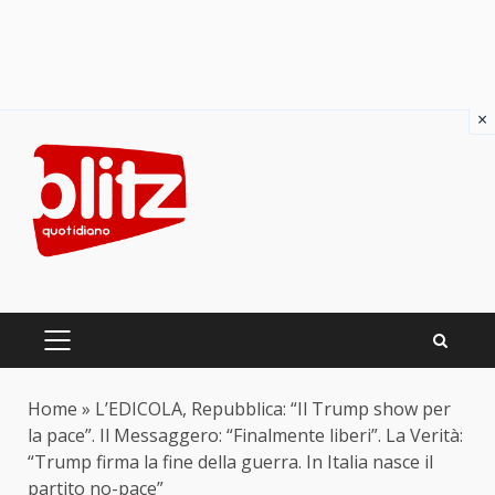
×
Skip
to
content
PRIMARY
MENU
Home
»
L’EDICOLA, Repubblica: “Il Trump show per
la pace”. Il Messaggero: “Finalmente liberi”. La Verità:
“Trump firma la fine della guerra. In Italia nasce il
partito no-pace”