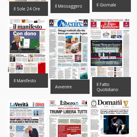
Il Giornale
Il Messaggero
Il Sole 24 Ore
Il Manifesto
Il Fatto
Avvenire
Quotidiano