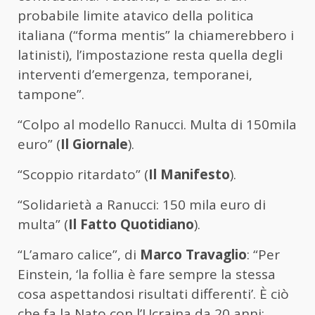
probabile limite atavico della politica
italiana (“forma mentis” la chiamerebbero i
latinisti), l’impostazione resta quella degli
interventi d’emergenza, temporanei,
tampone”.
“Colpo al modello Ranucci. Multa di 150mila
euro” (
Il Giornale
).
“Scoppio ritardato” (
Il Manifesto
).
“Solidarietà a Ranucci: 150 mila euro di
multa” (
Il Fatto Quotidiano
).
“L’amaro calice”, di
Marco Travaglio
: “Per
Einstein, ‘la follia è fare sempre la stessa
cosa aspettandosi risultati differenti’. È ciò
che fa la Nato con l’Ucraina da 20 anni: