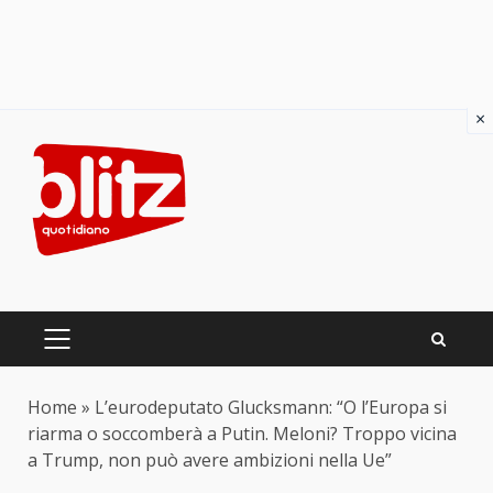
×
Skip
to
content
PRIMARY
MENU
Home
»
L’eurodeputato Glucksmann: “O l’Europa si
riarma o soccomberà a Putin. Meloni? Troppo vicina
a Trump, non può avere ambizioni nella Ue”