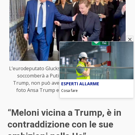
L’eurodeputato Glucksmann: “O l’Europa si riarma o
soccomberà a Putin. Meloni? Troppo vicina a
Trump, non può avere ambizioni nella Ue” (nella
ESPERTI ALLARME
foto Ansa Trump e Meloni) – Blitz Quotidiano
Cosa fare
“Meloni vicina a Trump, è in
contraddizione con le sue