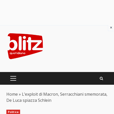
×
Skip
to
content
PRIMARY
MENU
Home
»
L’exploit di Macron, Serracchiani smemorata,
De Luca spiazza Schlein
Politica