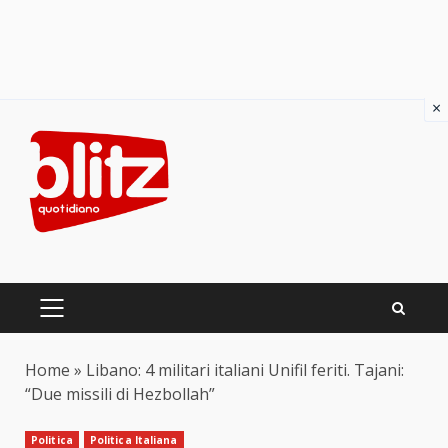
×
Skip
to
content
PRIMARY
MENU
Home
»
Libano: 4 militari italiani Unifil feriti. Tajani:
“Due missili di Hezbollah”
Politica
Politica Italiana