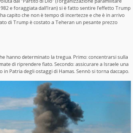
oluta dal “Partito di Dio” (l’organizzazione paramilitare
 1982 e foraggiata dall’Iran) si è fatto sentire l’effetto Trump
ha capito che non è tempo di incertezze e che è in arrivo
dato di Trump è costato a Teheran un pesante prezzo
 che hanno determinato la tregua. Primo: concentrarsi sulla
mate di riprendere fiato. Secondo: assicurare a Israele una
no in Patria degli ostaggi di Hamas. Sennò si torna daccapo.