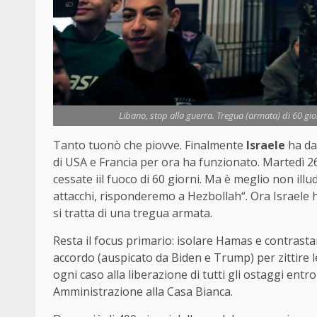
Libano, stop alla guerra. Tregua (armata) di 60 gi
Tanto tuonò che piovve. Finalmente
Israele
ha da
di USA e Francia per ora ha funzionato. Martedì 26 
cessate iil fuoco di 60 giorni. Ma è meglio non illu
attacchi, risponderemo a Hezbollah“. Ora Israele h
si tratta di una tregua armata.
Resta il focus primario: isolare Hamas e contrast
accordo (auspicato da Biden e Trump) per zittire l
ogni caso alla liberazione di tutti gli ostaggi entr
Amministrazione alla Casa Bianca.