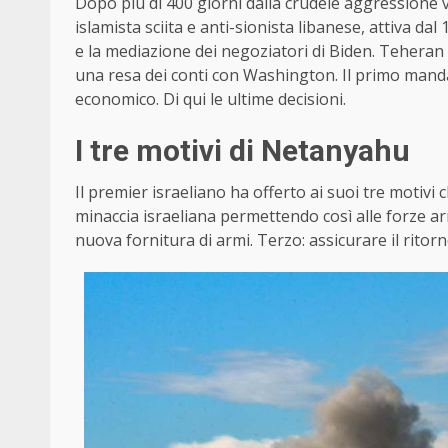
Dopo più di 400 giorni dalla crudele aggressione v
islamista sciita e anti-sionista libanese, attiva dal
e la mediazione dei negoziatori di Biden. Teheran 
una resa dei conti con Washington. Il primo man
economico. Di qui le ultime decisioni.
I tre motivi di Netanyahu
Il premier israeliano ha offerto ai suoi tre motivi
minaccia israeliana permettendo così alle forze ar
nuova fornitura di armi. Terzo: assicurare il ritor