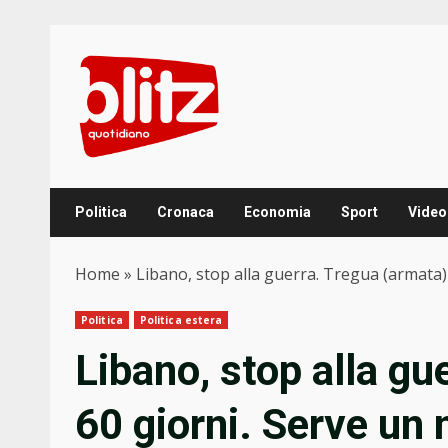
Skip
to
content
Politica
Cronaca
Economia
Sport
Video
Home
»
Libano, stop alla guerra. Tregua (armata)
Politica
Politica estera
Libano, stop alla gu
60 giorni. Serve un