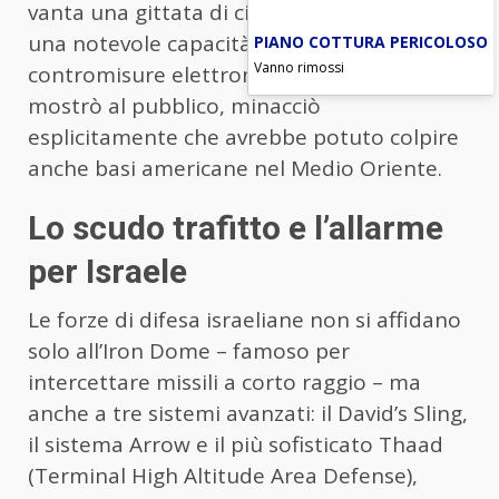
vanta una gittata di circa 1.200 chilometri e
una notevole capacità di eludere le
PIANO COTTURA PERICOLOSO
Vanno rimossi
contromisure elettroniche. Quando l’Iran lo
mostrò al pubblico, minacciò
esplicitamente che avrebbe potuto colpire
anche basi americane nel Medio Oriente.
Lo scudo trafitto e l’allarme
per Israele
Le forze di difesa israeliane non si affidano
solo all’Iron Dome – famoso per
intercettare missili a corto raggio – ma
anche a tre sistemi avanzati: il David’s Sling,
il sistema Arrow e il più sofisticato Thaad
(Terminal High Altitude Area Defense),