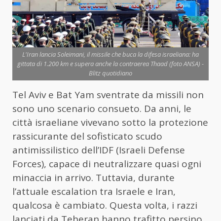
L'Iran lancia Soleimani, il missile che buca la difesa israeliana: ha
gittata di 1.200 km e supera anche la contraerea Thaad (foto ANSA) -
Blitz quotidiano
Tel Aviv e Bat Yam sventrate da missili non
sono uno scenario consueto. Da anni, le
città israeliane vivevano sotto la protezione
rassicurante del sofisticato scudo
antimissilistico dell’IDF (Israeli Defense
Forces), capace di neutralizzare quasi ogni
minaccia in arrivo. Tuttavia, durante
l’attuale escalation tra Israele e Iran,
qualcosa è cambiato. Questa volta, i razzi
lanciati da Teheran hanno trafitto persino