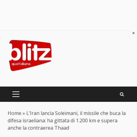
×
Skip
to
content
PRIMARY
MENU
Home
»
L’Iran lancia Soleimani, il missile che buca la
difesa israeliana: ha gittata di 1.200 km e supera
anche la contraerea Thaad