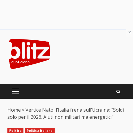
×
Skip
to
content
PRIMARY
MENU
Home
»
Vertice Nato, l’Italia frena sull’Ucraina: “Soldi
solo per il 2026. Aiuti non militari ma energetici”
Politica
Politica Italiana