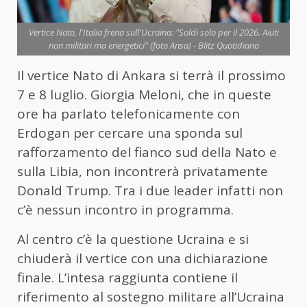
Vertice Nato, l'Italia frena sull'Ucraina: "Soldi solo per il 2026. Aiuti
non militari ma energetici" (foto Ansa) - Blitz Quotidiano
Il vertice Nato di Ankara si terrà il prossimo
7 e 8 luglio. Giorgia Meloni, che in queste
ore ha parlato telefonicamente con
Erdogan per cercare una sponda sul
rafforzamento del fianco sud della Nato e
sulla Libia, non incontrerà privatamente
Donald Trump. Tra i due leader infatti non
c’è nessun incontro in programma.
Al centro c’è la questione Ucraina e si
chiuderà il vertice con una dichiarazione
finale. L’intesa raggiunta contiene il
riferimento al sostegno militare all’Ucraina