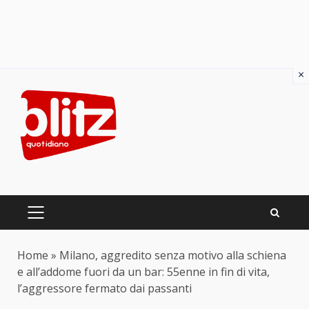
×
Skip
to
content
PRIMARY
MENU
Home
»
Milano, aggredito senza motivo alla schiena
e all’addome fuori da un bar: 55enne in fin di vita,
l’aggressore fermato dai passanti