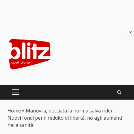
×
Skip
to
content
PRIMARY
MENU
Home
»
Manovra, bocciata la norma salva rider.
Nuovi fondi per il reddito di libertà, no agli aumenti
nella sanità