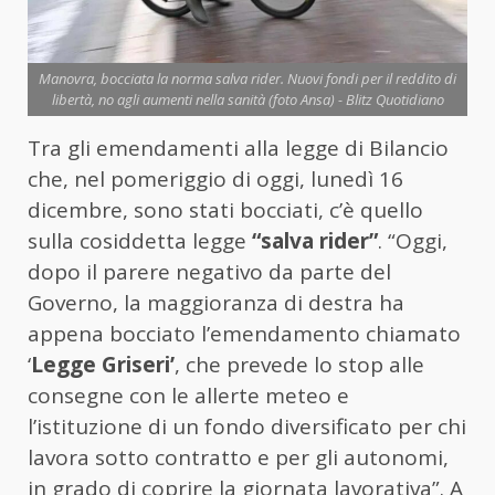
Manovra, bocciata la norma salva rider. Nuovi fondi per il reddito di
libertà, no agli aumenti nella sanità (foto Ansa) - Blitz Quotidiano
Tra gli emendamenti alla legge di Bilancio
che, nel pomeriggio di oggi, lunedì 16
dicembre, sono stati bocciati, c’è quello
sulla cosiddetta legge
“salva rider”
. “Oggi,
dopo il parere negativo da parte del
Governo, la maggioranza di destra ha
appena bocciato l’emendamento chiamato
‘
Legge Griseri’
, che prevede lo stop alle
consegne con le allerte meteo e
l’istituzione di un fondo diversificato per chi
lavora sotto contratto e per gli autonomi,
in grado di coprire la giornata lavorativa”. A