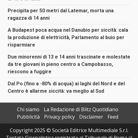
Precipita per 50 metri dal Latemar, morta una
ragazza di 14 anni
A Budapest poca acqua nel Danubio per siccità: cala
la produzione di elettricità, Parlamento al buio per
risparmiare
Due minorenni di 13 e 14 anni trascinate e molestate
da tre giovani in pieno centro a Campobasso,
riescono a fuggire
Dal Po (fino a -80% di acqua) ai laghi del Nord e del
Centro è allarme siccità: va meglio al Sud
Chi siamo
La Redazione di Blitz Quotidiano
Pubblicità
Privacy policy
Disclaimer
Feed
Copyright 2025 © Società Editrice Multimediale S.r.l.
Testata Giornalistica registrata al Tribunale di Roma al