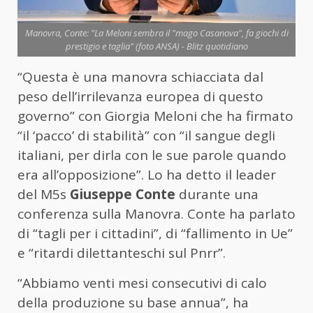
Manovra, Conte: "La Meloni sembra il "mago Casanova", fa giochi di
prestigio e taglia" (foto ANSA) - Blitz quotidiano
“Questa è una manovra schiacciata dal
peso dell’irrilevanza europea di questo
governo” con Giorgia Meloni che ha firmato
“il ‘pacco’ di stabilità” con “il sangue degli
italiani, per dirla con le sue parole quando
era all’opposizione”. Lo ha detto il leader
del M5s
Giuseppe Conte
durante una
conferenza sulla Manovra. Conte ha parlato
di “tagli per i cittadini”, di “fallimento in Ue”
e “ritardi dilettanteschi sul Pnrr”.
“Abbiamo venti mesi consecutivi di calo
della produzione su base annua”, ha