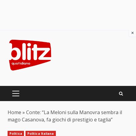
×
Skip
to
content
PRIMARY
MENU
Home
»
Conte: “La Meloni sulla Manovra sembra il
mago Casanova, fa giochi di prestigio e taglia”
Politica
Politica Italiana