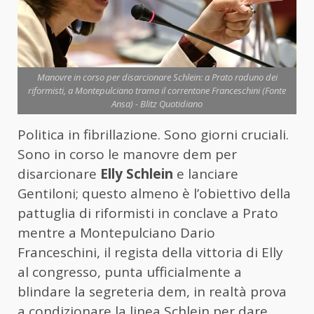
Manovre in corso per disarcionare Schlein: a Prato raduno dei
riformisti, a Montepulciano trama il correntone Franceschini (Fonte
Ansa) - Blitz Quotidiano
Politica in fibrillazione. Sono giorni cruciali.
Sono in corso le manovre dem per
disarcionare
Elly Schlein
e lanciare
Gentiloni; questo almeno è l’obiettivo della
pattuglia di riformisti in conclave a Prato
mentre a Montepulciano Dario
Franceschini, il regista della vittoria di Elly
al congresso, punta ufficialmente a
blindare la segreteria dem, in realtà prova
a condizionare la linea Schlein per dare