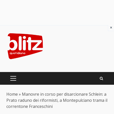
×
Skip
to
content
PRIMARY
MENU
Home
»
Manovre in corso per disarcionare Schlein: a
Prato raduno dei riformisti, a Montepulciano trama il
correntone Franceschini