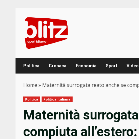
Skip
to
content
Politica
Cronaca
Economia
Sport
Video
Home
»
Maternità surrogata reato anche se compiu
Politica
Politica Italiana
Maternità surrogata
compiuta all’estero: