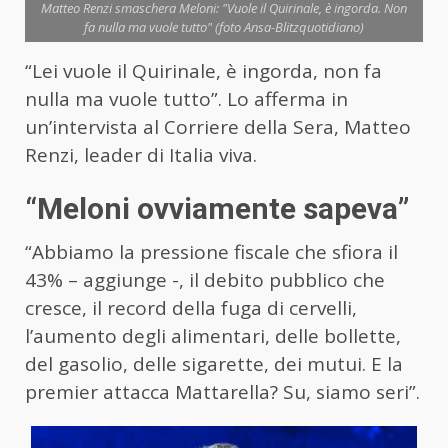
Matteo Renzi smaschera Meloni: "Vuole il Quirinale, è ingorda. Non
fa nulla ma vuole tutto" (foto Ansa-Blitzquotidiano)
“Lei vuole il Quirinale, è ingorda, non fa
nulla ma vuole tutto”. Lo afferma in
un’intervista al Corriere della Sera, Matteo
Renzi, leader di Italia viva.
“Meloni ovviamente sapeva”
“Abbiamo la pressione fiscale che sfiora il
43% – aggiunge -, il debito pubblico che
cresce, il record della fuga di cervelli,
l’aumento degli alimentari, delle bollette,
del gasolio, delle sigarette, dei mutui. E la
premier attacca Mattarella? Su, siamo seri”.