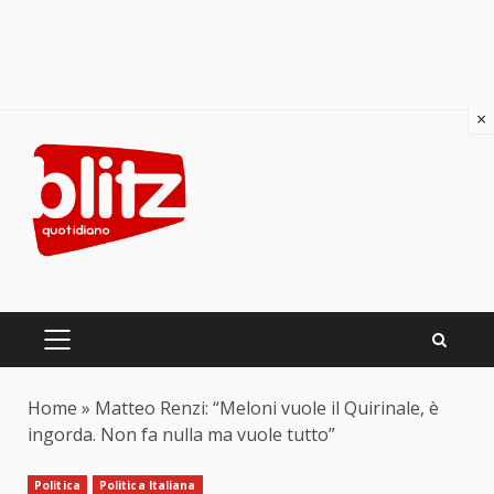
×
Skip
to
content
PRIMARY
MENU
Home
»
Matteo Renzi: “Meloni vuole il Quirinale, è
ingorda. Non fa nulla ma vuole tutto”
Politica
Politica Italiana