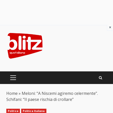
×
Skip
to
content
PRIMARY
MENU
Home
»
Meloni: “A Niscemi agiremo celermente”.
Schifani: “Il paese rischia di crollare”
Politica
Politica Italiana