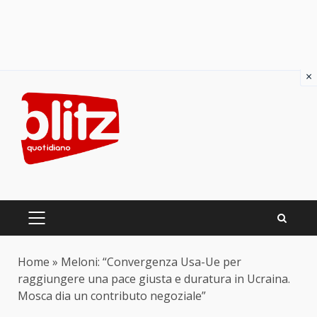
×
Skip
to
content
PRIMARY
MENU
Home
»
Meloni: “Convergenza Usa-Ue per
raggiungere una pace giusta e duratura in Ucraina.
Mosca dia un contributo negoziale”